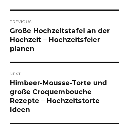
Post
PREVIOUS
navigation
Große Hochzeitstafel an der
Previous
Hochzeit – Hochzeitsfeier
post:
planen
NEXT
Himbeer-Mousse-Torte und
Next
große Croquembouche
post:
Rezepte – Hochzeitstorte
Ideen