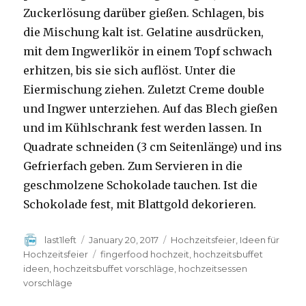
Zuckerlösung darüber gießen. Schlagen, bis
die Mischung kalt ist. Gelatine ausdrücken,
mit dem Ingwerlikör in einem Topf schwach
erhitzen, bis sie sich auflöst. Unter die
Eiermischung ziehen. Zuletzt Creme double
und Ingwer unterziehen. Auf das Blech gießen
und im Kühlschrank fest werden lassen. In
Quadrate schneiden (3 cm Seitenlänge) und ins
Gefrierfach geben. Zum Servieren in die
geschmolzene Schokolade tauchen. Ist die
Schokolade fest, mit Blattgold dekorieren.
Author
last1left
Posted
January 20, 2017
Categories
Hochzeitsfeier
,
Ideen für
on
Hochzeitsfeier
Tags
fingerfood hochzeit
,
hochzeitsbuffet
ideen
,
hochzeitsbuffet vorschläge
,
hochzeitsessen
vorschläge