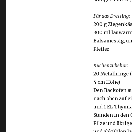
Für das Dressing
:
200 g Ziegenkäse
300 ml lauwarme
Balsamessig, um
Pfeffer
Küchenzubehör
:
20 Metallringe 
4 cm Höhe)
Den Backofen au
nach oben auf e
und 1 EL Thymian
Stunden in den 
Pilze und übrige
und abkühlen las