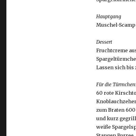
Hauptgang
Muschel-Scamp i
Dessert
Fruchtcreme au
Spargeltürmch
Lassen sich bis 
Für die Türmchen
60 rote Kirschto
Knoblauchzehen,
zum Braten 600 
und kurz gegrill
weiße Spargelsp
Stangen Porree, 