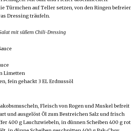
ie Türmchen auf Teller setzen, von den Ringen befreie
s Dressing träufeln.
alat mit süßem Chili-Dressing
Sauce
auce
en Limetten
n, fein gehackt 3 EL Erdnussöl
Jakobsmuscheln, Fleisch von Rogen und Muskel befreit
art und ausgelöst Öl zum Bestreichen Salz und frisch
fer 400 g Lauchzwiebeln, in dünnen Scheiben 400 g rot
ält, in dünne Scheiben geschnitten 400 g Pak-Choy