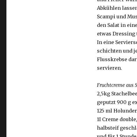
Abkühlen lassen
Scampi und Musc
den Salat in ei
etwas Dressing 
In eine Servier
schichten und j
Flusskrebse dar
servieren.
Fruchtcreme aus 
2,5kg Stachelbe
geputzt 900 g e
125 ml Holunder
1I Creme double
halbsteif gesch
und für 1 Stunde