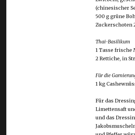
(chinesischer S
500 g grüne Boh
Zuckerschoten 2
Thai-Basilikum
1 Tasse frische 
2 Rettiche, in S
Für die Garnierun
1 kg Cashewnüss
Für das Dressing
Limettensaft u
und das Dressing
Jakobsmuscheln 
und Pfeffer würz