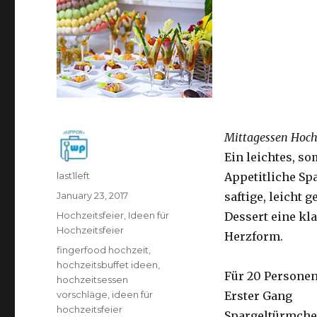
Mittagessen Hoch
Ein leichtes, s
Author
last1left
Appetitliche Sp
Posted
January 23, 2017
saftige, leicht
on
Categories
Hochzeitsfeier
,
Ideen für
Dessert eine kl
Hochzeitsfeier
Herzform.
Tags
fingerfood hochzeit
,
hochzeitsbuffet ideen
,
Für 20 Persone
hochzeitsessen
vorschläge
,
ideen für
Erster Gang
hochzeitsfeier
Spargeltürmch