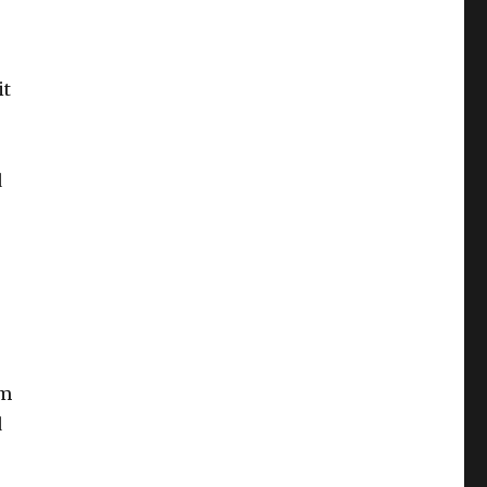
it
d
em
d