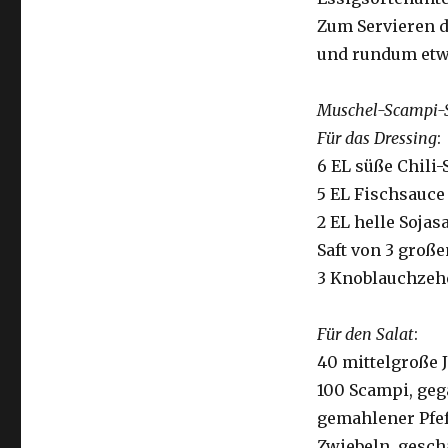
Zum Servieren d
und rundum etwa
Muschel-Scampi-S
Für das Dressing
:
6 EL süße Chili-
5 EL Fischsauce
2 EL helle Sojas
Saft von 3 groß
3 Knoblauchzehe
Für den Salat
:
40 mittelgroße 
100 Scampi, geg
gemahlener Pfef
Zwiebeln, gesch