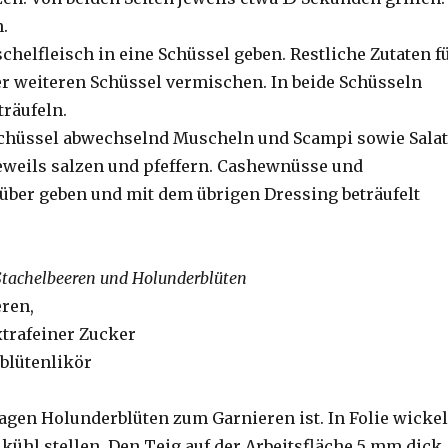
.
helfleisch in eine Schüssel geben. Restliche Zutaten f
ner weiteren Schüssel vermischen. In beide Schüsseln
träufeln.
schüssel abwechselnd Muscheln und Scampi sowie Salat
eweils salzen und pfeffern. Cashewnüsse und
über geben und mit dem übrigen Dressing beträufelt
Stachelbeeren und Holunderblüten
eren,
xtrafeiner Zucker
blütenlikör
,
lagen Holunderblüten zum Garnieren ist. In Folie wicke
 kühl stellen. Den Teig auf der Arbeitsfläche 5 mm dick